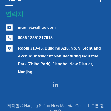
연락처
inquiry@silfluo.com

0086-18351817618

Room 313-45, Building A10, No. 9 Kechuang

Avenue, Intelligent Manufacturing Industrial
Park (Zhihe Park), Jiangbei New District,
Nanjing

저작권 ©
Nanjing Silfluo New Material Co., Ltd.
모든 권
리 보유.