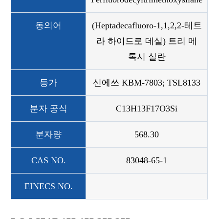
동의어
(Heptadecafluoro-1,1,2,2-테트
라 하이드로 데실) 트리 메
톡시 실란
등가
신에쓰 KBM-7803; TSL8133
분자 공식
C13H13F17O3Si
분자량
568.30
CAS NO.
83048-65-1
EINECS NO.