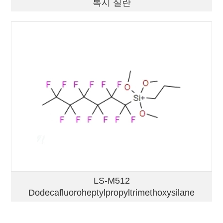
톡시 실란
LS-M512
Dodecafluoroheptylpropyltrimethoxysilane