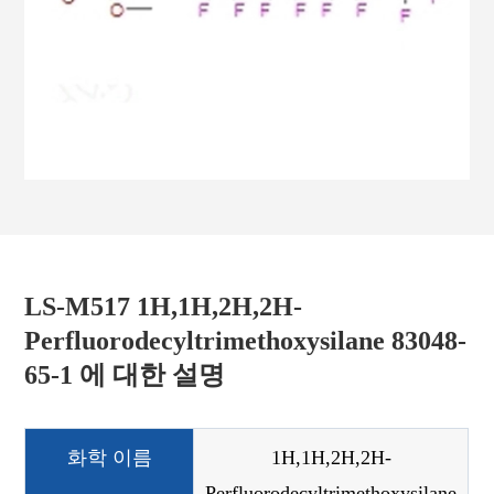
LS-M517 1H,1H,2H,2H-
Perfluorodecyltrimethoxysilane 83048-
65-1 에 대한 설명
화학 이름
1H,1H,2H,2H-
Perfluorodecyltrimethoxysilane