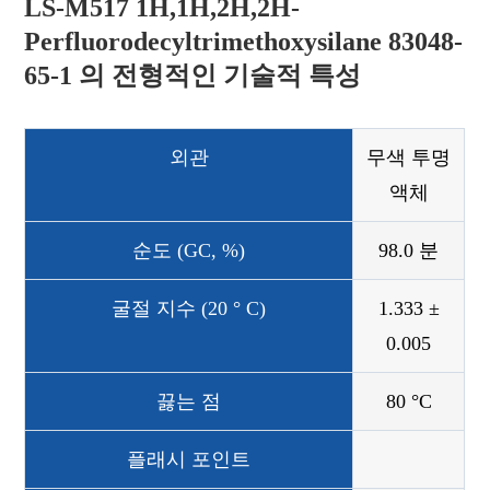
LS-M517 1H,1H,2H,2H-
Perfluorodecyltrimethoxysilane 83048-
65-1 의 전형적인 기술적 특성
외관
무색 투명
액체
순도 (GC, %)
98.0 분
굴절 지수 (20 ° C)
1.333 ±
0.005
끓는 점
80 °C
플래시 포인트