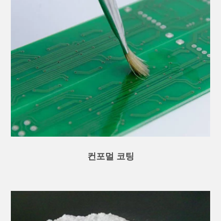
컨포멀 코팅