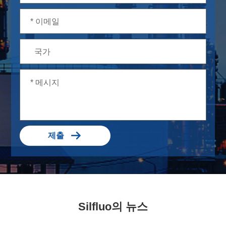

제출
Silfluo의 뉴스