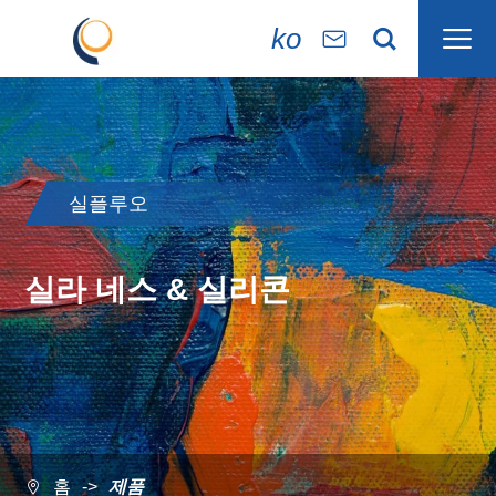

ko


실플루오
실라 네스 & 실리콘
홈
제품
