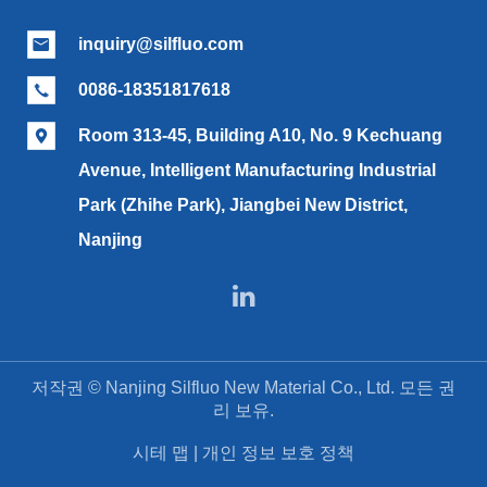
inquiry@silfluo.com

0086-18351817618

Room 313-45, Building A10, No. 9 Kechuang

Avenue, Intelligent Manufacturing Industrial
Park (Zhihe Park), Jiangbei New District,
Nanjing

저작권 ©
Nanjing Silfluo New Material Co., Ltd.
모든 권
리 보유.
시테 맵
|
개인 정보 보호 정책